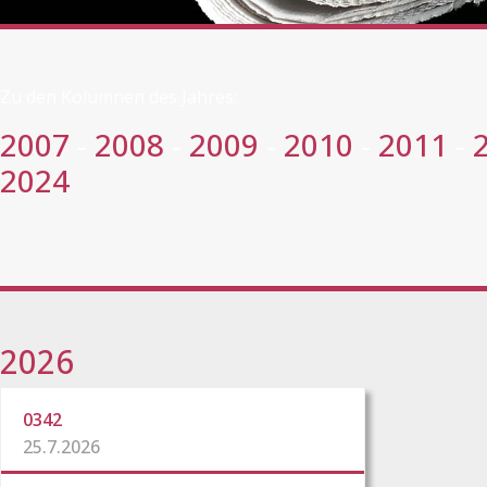
Zu den Kolumnen des Jahres:
2007
-
2008
-
2009
-
2010
-
2011
-
2024
2026
0342
25.7.2026