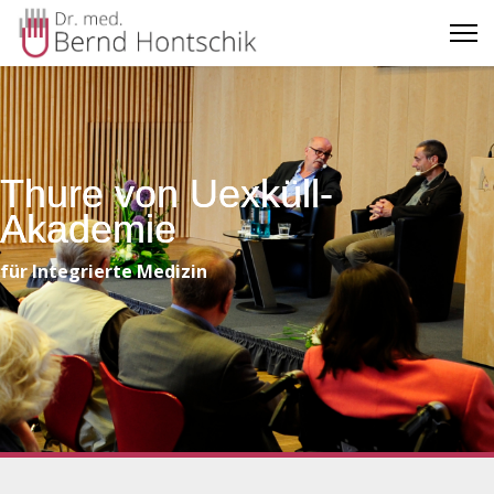
Thure von Uexküll-
Akademie
für Integrierte Medizin