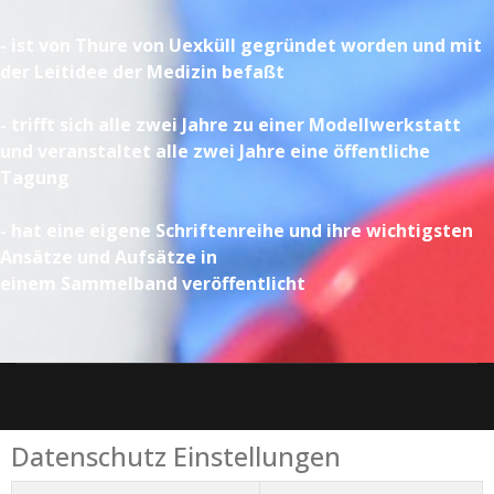
- ist von Thure von Uexküll gegründet worden und
mit
der Leitidee der Medizin befaßt
- trifft sich alle zwei Jahre zu einer Modellwerkstatt
und
veranstaltet alle zwei Jahre eine öffentliche
Tagung
- hat eine eigene Schriftenreihe
und ihre wichtigsten
Ansätze und Aufsätze in
einem Sammelband veröffentlicht
Datenschutz Einstellungen