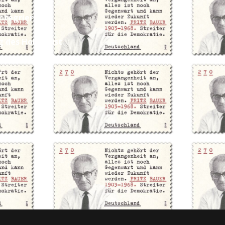
integriert
g des Holocaust
,