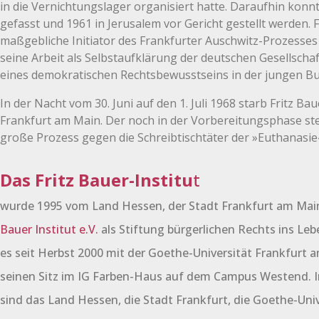
in die Vernichtungslager organisiert hatte. Daraufhin konn
gefasst und 1961 in Jerusalem vor Gericht gestellt werden.
maßgebliche Initiator des Frankfurter Auschwitz-Prozesses 
seine Arbeit als Selbstaufklärung der deutschen Gesellscha
eines demokratischen Rechtsbewusstseins in der jungen Bu
In der Nacht vom 30. Juni auf den 1. Juli 1968 starb Fritz B
Frankfurt am Main. Der noch in der Vorbereitungsphase s
große Prozess gegen die Schreibtischtäter der »Euthanasie« 
Das Fritz Bauer-Institu
t
wurde 1995 vom Land Hessen, der Stadt Frankfurt am Ma
Bauer Institut e.V.
als Stiftung bürgerlichen Rechts ins Lebe
es seit Herbst 2000 mit der Goethe-Universität Frankfurt 
seinen Sitz im IG Farben-Haus auf dem Campus Westend. Im
sind das Land Hessen, die Stadt Frankfurt, die Goethe-Univ