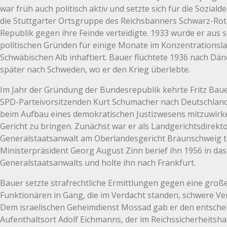
war früh auch politisch aktiv und setzte sich für die Soziald
die Stuttgarter Ortsgruppe des Reichsbanners Schwarz-Rot
Republik gegen ihre Feinde verteidigte. 1933 wurde er aus
politischen Gründen für einige Monate im Konzentrationsl
Schwäbischen Alb inhaftiert. Bauer flüchtete 1936 nach Dän
später nach Schweden, wo er den Krieg überlebte.
Im Jahr der Gründung der Bundesrepublik kehrte Fritz Bau
SPD-Parteivorsitzenden Kurt Schumacher nach Deutschland z
beim Aufbau eines demokratischen Justizwesens mitzuwirk
Gericht zu bringen. Zunächst war er als Landgerichtsdirekto
Generalstaatsanwalt am Oberlandesgericht Braunschweig tä
Ministerpräsident Georg August Zinn berief ihn 1956 in da
Generalstaatsanwalts und holte ihn nach Frankfurt.
Bauer setzte strafrechtliche Ermittlungen gegen eine groß
Funktionären in Gang, die im Verdacht standen, schwere V
Dem israelischen Geheimdienst Mossad gab er den entsche
Aufenthaltsort Adolf Eichmanns, der im Reichssicherheits